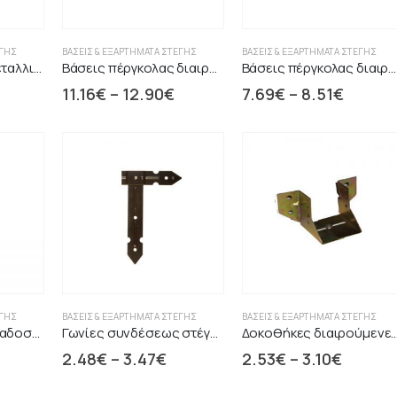
ΈΓΗΣ
ΒΆΣΕΙΣ & ΕΞΑΡΤΉΜΑΤΑ ΣΤΈΓΗΣ
ΒΆΣΕΙΣ & ΕΞΑΡΤΉΜΑΤΑ ΣΤΈΓΗΣ
Βάσεις δαπέδου μεταλλικές
Βάσεις πέργκολας διαιρούμενες βαρέος τύπου
Βάσεις πέργκολας διαιρούμενες κυκλαδωτές
11.16
€
–
12.90
€
7.69
€
–
8.51
€
ΈΓΗΣ
ΒΆΣΕΙΣ & ΕΞΑΡΤΉΜΑΤΑ ΣΤΈΓΗΣ
ΒΆΣΕΙΣ & ΕΞΑΡΤΉΜΑΤΑ ΣΤΈΓΗΣ
Βάση σταθερή παραδοσιακή φαρδιά μαύρη
Γωνίες συνδέσεως στέγης μεταλλική γάμα
Δοκοθήκες διαιρούμενες μ
2.48
€
–
3.47
€
2.53
€
–
3.10
€