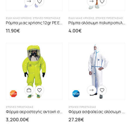
ΕΊΔΗ ΜΙΑΣ ΧΡΉΣΗΣ
,
ΣΤΟΛΈΣ ΠΡΟΣΤΑΣΊΑΣ
ΕΊΔΗ ΜΙΑΣ ΧΡΉΣΗΣ
,
ΣΤΟΛΈΣ ΠΡΟΣΤΑΣΊΑΣ
Ρόμπα μιας χρήσης 12gr PE ERGO
Ρόμπα ολόσωμη πολυπροπυλενίου μιας χρήσης λευκή
11.90
€
4.00
€
ΣΤΟΛΈΣ ΠΡΟΣΤΑΣΊΑΣ
ΣΤΟΛΈΣ ΠΡΟΣΤΑΣΊΑΣ
Φόρμα αεροστεγής αντοχή σε διάτρηση TYCHEM
Φόρμα ασφαλείας ολόσωμη Classic Plus TYVEK
3,200.00
€
27.28
€