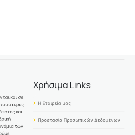
Χρήσιμα Links
νται και σε
Η Εταιρεία μας
ερισσότερες
ότητες και
δρική
Προστασία Προσωπικών Δεδομένων
ονόμια των
ούμε