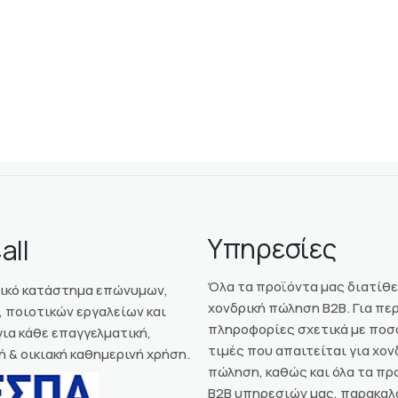
Υπηρεσίες
all
Όλα τα προϊόντα μας διατίθε
νικό κατάστημα επώνυμων,
χονδρική πώληση Β2Β. Για π
 ποιοτικών εργαλείων και
πληροφορίες σχετικά με ποσ
ια κάθε επαγγελματική,
τιμές που απαιτείται για χον
ή & οικιακή καθημερινή χρήση.
πώληση, καθώς και όλα τα πρ
Β2Β υπηρεσιών μας, παρακαλ