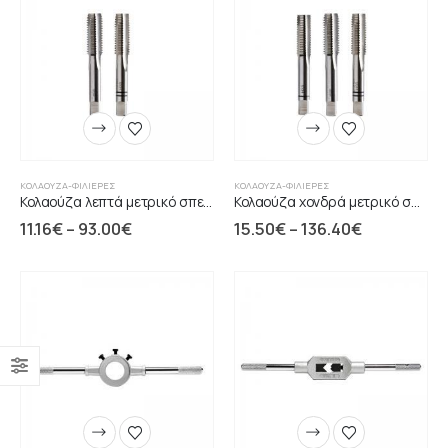
ΚΟΛΑΟΎΖΑ-ΦΙΛΙΈΡΕΣ
ΚΟΛΑΟΎΖΑ-ΦΙΛΙΈΡΕΣ
Κολαούζα λεπτά μετρικό σπείρωμα HSS DIN2181
Κολαούζα χονδρά μετρικό σπείρωμα HSS DIN352-HR:63-66
11.16
€
–
93.00
€
15.50
€
–
136.40
€