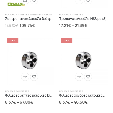
ΚΟΛΑΟΎΖΑ-ΦΙΛΙΈΡΕΣ
,
ΤΡΥΠΆΝΙΑ ΔΙΑΦΌΡΑ
ΚΟΛΑΟΎΖΑ-ΦΙΛΙΈΡΕΣ
Σετ τρυπανοκολαούζα διάτρησης HSS 1/4"
Τρυπανοκολαούζα HSS με εξάγωνο οδηγό 1/4"
109.74
€
17.21
€
–
21.39
€
146.32
€
-25%
-25%
ΚΟΛΑΟΎΖΑ-ΦΙΛΙΈΡΕΣ
ΚΟΛΑΟΎΖΑ-ΦΙΛΙΈΡΕΣ
Φιλιέρες λεπτές μετρικές DIN223 HRC:63-65
Φιλιέρες χονδρές μετρικές DIN223 HRC:63-65
8.37
€
–
67.89
€
8.37
€
–
46.50
€