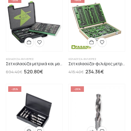
-25%
-44%
ΚΟΛΑΟΎΖΑ-ΦΙΛΙΈΡΕΣ
ΚΟΛΑΟΎΖΑ-ΦΙΛΙΈΡΕΣ
Σετ κολαούζα μετρικά και μανέλα FASANO
Σετ κολαούζα-φιλιέρες μετρικά και εξαρτήματα
520.80
€
234.36
€
694.40
€
415.40
€
-25%
-25%