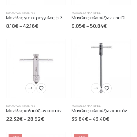
ΚΟΛΑΟΎΖΑ-ΦΙΛΙΈΡΕΣ
ΚΟΛΑΟΎΖΑ-ΦΙΛΙΈΡΕΣ
Μανέλες για στρογγυλές φιλιέρες DIN225
Μανέλες κολαούζων zinc DIN1814 FASANO
8.18
€
–
42.16
€
9.05
€
–
50.84
€
ΚΟΛΑΟΎΖΑ-ΦΙΛΙΈΡΕΣ
ΚΟΛΑΟΎΖΑ-ΦΙΛΙΈΡΕΣ
Μανέλες κολαούζων καστάνιας κοντές 85mm FASANO
Μανέλες κολαούζων καστάνιας μακριές 300mm
22.32
€
–
28.52
€
35.84
€
–
43.40
€