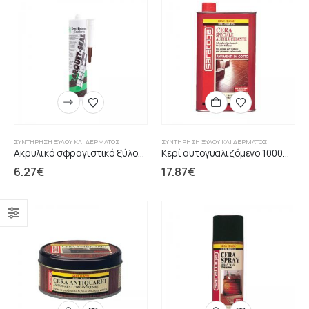
ΣΥΝΤΉΡΗΣΗ ΞΎΛΟΥ ΚΑΙ ΔΈΡΜΑΤΟΣ
ΣΥΝΤΉΡΗΣΗ ΞΎΛΟΥ ΚΑΙ ΔΈΡΜΑΤΟΣ
Ακρυλικό σφραγιστικό ξύλου Parquet Seal DenBraven
Κερί αυτογυαλιζόμενο 1000ml SARATOGA
6.27
€
17.87
€