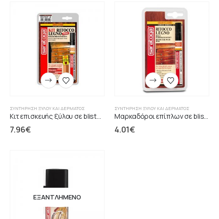
ΣΥΝΤΉΡΗΣΗ ΞΎΛΟΥ ΚΑΙ ΔΈΡΜΑΤΟΣ
ΣΥΝΤΉΡΗΣΗ ΞΎΛΟΥ ΚΑΙ ΔΈΡΜΑΤΟΣ
Κιτ επισκευής ξύλου σε blister SARATOGA
Μαρκαδόροι επίπλων σε blister SARATOGA
7.96
€
4.01
€
ΕΞΑΝΤΛΗΜΈΝΟ